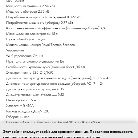
Цвет белый
Мощность охлаждения 2.64 кВт
Мощность обогрева 2.78 кВт
Потребляемая мощность (охлаждение) 0.822 кВт
Потребляемая мощность (обогрев) 0.77 кВт
Класс энергетической эффективности (охлаждение/обогрев) A/A
Максимальная длина трассы 15 м
Гарантийный срок 5 года
Модель кондиционера Royal Thermo Barocco
Управление
Wi-fi управление Опция
Пульт дистанционного управления Да
Особенности Уровень шума (внешний блок), Дб 48
Электропитание 220-240/1/50
Диапазон температур наружного воздуха (охлаждение), °C 16 — 43
Диапазон температур наружного воздуха (обогрев), °C -7 — 24
Диаметр жидкой магистрали, мм 6.35
Диаметр газовой магистрали, мм 9.52
Перепад высот 5 м
Хладагент R 410A
Расход воздуха, куб. м/ч 520
Габариты и вес
Габаритный размер (внутреннего блока) 20 × 72.9 × 29.2 см
Габаритный размер (внешнего блока) 27.6 × 71.2 × 45.9 см
Этот сайт использует cookie для хранения данных. Продолжая использовать
Вес (внешний блок) 22 кг
сайт, вы даёте своё согласие на работу с этими файлами.