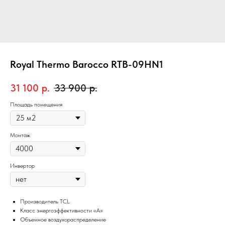
Royal Thermo Barocco RTB-09HN1
31 100
р.
33 900
р.
Площадь помещения
Монтаж
Инвертор
Производитель TCL
Класс энергоэффективности «A»
Объемное воздухораспределение