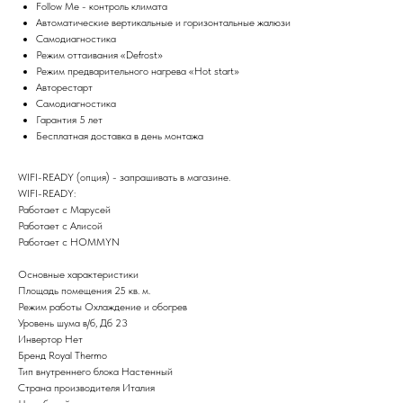
Follow Me - контроль климата
Автоматические вертикальные и горизонтальные жалюзи
Самодиагностика
Режим оттаивания «Defrost»
Режим предварительного нагрева «Hot start»
Авторестарт
Самодиагностика
Гарантия 5 лет
Бесплатная доставка в день монтажа
WIFI-READY (опция) - запрашивать в магазине.
WIFI-READY:
Работает с Марусей
Работает с Алисой
Работает с HOMMYN
Основные характеристики
Площадь помещения 25 кв. м.
Режим работы Охлаждение и обогрев
Уровень шума в/б, Дб 23
Инвертор Нет
Бренд Royal Thermo
Тип внутреннего блока Настенный
Страна производителя Италия