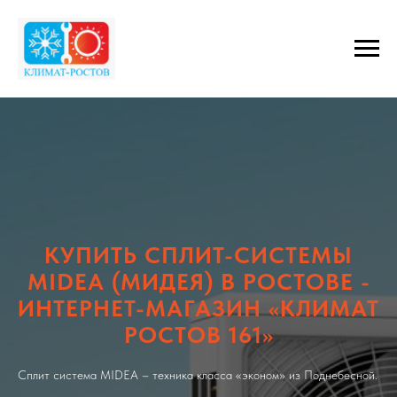
КУПИТЬ СПЛИТ-СИСТЕМЫ
MIDEA (МИДЕЯ) В РОСТОВЕ -
ИНТЕРНЕТ-МАГАЗИН «КЛИМАТ
РОСТОВ 161»
Сплит система MIDEA – техника класса «эконом» из Поднебесной.