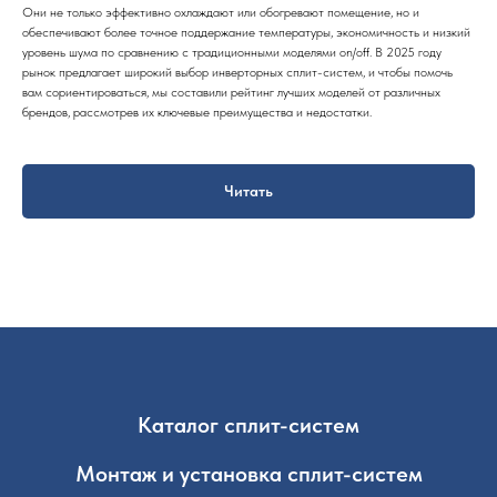
Они не только эффективно охлаждают или обогревают помещение, но и
обеспечивают более точное поддержание температуры, экономичность и низкий
уровень шума по сравнению с традиционными моделями on/off. В 2025 году
рынок предлагает широкий выбор инверторных сплит-систем, и чтобы помочь
вам сориентироваться, мы составили рейтинг лучших моделей от различных
брендов, рассмотрев их ключевые преимущества и недостатки.
Читать
Каталог сплит-систем
Монтаж и установка сплит-систем