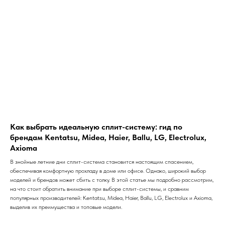
Как выбрать идеальную сплит-систему: гид по
брендам Kentatsu, Midea, Haier, Ballu, LG, Electrolux,
Axioma
В знойные летние дни сплит-система становится настоящим спасением,
обеспечивая комфортную прохладу в доме или офисе. Однако, широкий выбор
моделей и брендов может сбить с толку. В этой статье мы подробно рассмотрим,
на что стоит обратить внимание при выборе сплит-системы, и сравним
популярных производителей: Kentatsu, Midea, Haier, Ballu, LG, Electrolux и Axioma,
выделив их преимущества и топовые модели.