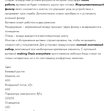
работе,
вытяжка не будет отвлекать шумом при готовке.
Жироулавливающий
фильтр
легко снимается и моется, что упрощает уход за устройством и
продлевает срок службы. Дополнительно можно приобрести и установить
угольный фильтр.
Вытяжка может работать в двух режимах:
Рециркуляция – загрязнённый воздух проходит через фильтр и возвращается в
помещение.
Отвод – воздух выводится в вентиляционную шахту.
Монтаж и обслуживание вытяжки спроектированы так, чтобы не вызывать
сложностей у пользователя. Для установки предусмотрен
полный монтажный
набор,
включающий все необходимые крепёжные элементы. С купольной
вытяжкой
making Oasis everywhere
приготовление любимых блюд станет не
только интересным, но и по-настоящему комфортным занятием.
Цвет
Бежевый рустик
Ширина, мм
600
Воздушный поток, м³/ч
600
Параметры электросети, В/Гц
220/50
Освещение
LED