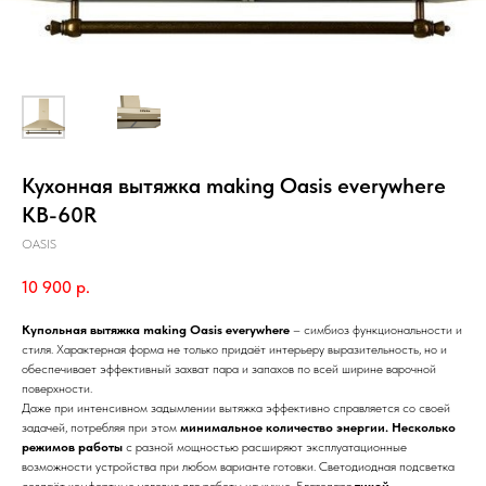
Кухонная вытяжка making Oasis everywhere
KB-60R
OASIS
10 900
р.
Купольная вытяжка making Oasis everywhere
– симбиоз функциональности и
стиля. Характерная форма не только придаёт интерьеру выразительность, но и
обеспечивает эффективный захват пара и запахов по всей ширине варочной
поверхности.
Даже при интенсивном задымлении вытяжка эффективно справляется со своей
задачей, потребляя при этом
минимальное количество энергии.
Несколько
режимов работы
с разной мощностью расширяют эксплуатационные
возможности устройства при любом варианте готовки. Светодиодная подсветка
создаёт комфортные условия для работы на кухне. Благодаря
тихой