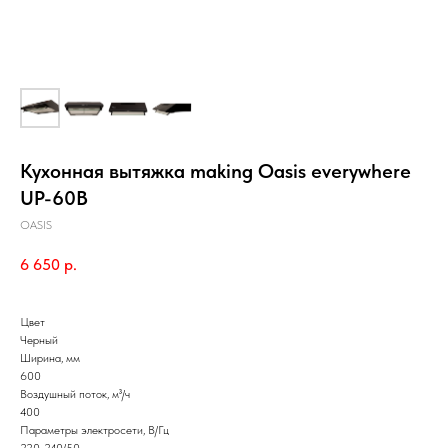
Кухонная вытяжка making Oasis everywhere
UP-60B
OASIS
6 650
р.
Цвет
Черный
Ширина, мм
600
Воздушный поток, м³/ч
400
Параметры электросети, В/Гц
220-240/50