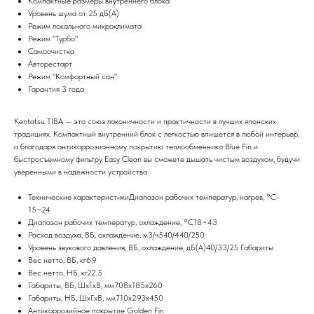
Компактные размеры внутреннего блока
Уровень шума от 25 дБ(А)
Режим локального микроклимата
Режим "Турбо"
Самоочистка
Авторестарт
Режим "Комфортный сон"
Гарантия 3 года
Kentatsu TIBA — это союз лаконичности и практичности в лучших японских
традициях. Компактный внутренний блок с легкостью впишется в любой интерьер,
а благодаря антикоррозионному покрытию теплообменника Blue Fin и
быстросъемному фильтру Easy Clean вы сможете дышать чистым воздухом, будучи
уверенными в надежности устройства.
Технические характеристикиДиапазон рабочих температур, нагрев, °C-
15~24
Диапазон рабочих температур, охлаждение, °C18~43
Расход воздуха, ВБ, охлаждение, м3/ч540/440/250
Уровень звукового давления, ВБ, охлаждение, дБ(А)40/33/25 Габариты
Вес нетто, ВБ, кг6,9
Вес нетто, НБ, кг22,5
Габариты, ВБ, ШхГхВ, мм708x185x260
Габариты, НБ, ШхГхВ, мм710x293x450
Антикоррозийное покрытие Golden Fin