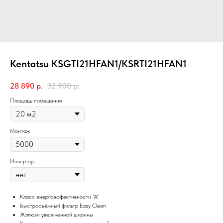
Kentatsu KSGTI21HFAN1/KSRTI21HFAN1
28 890
р.
32 900
р.
Площадь помещения
Монтаж
Инвертор
Класс энергоэффективности "А"
Быстросъёмный фильтр Easy Clean
Жалюзи увеличенной ширины