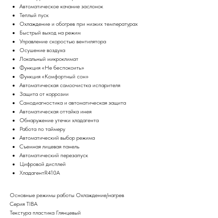
Автоматическое качание заслонок
Теплый пуск
Охлаждение и обогрев при низких температурах
Быстрый выход на режим
Управление скоростью вентилятора
Осушение воздуха
Локальный микроклимат
Функция «Не беспокоить»
Функция «Комфортный сон»
Автоматическая самоочистка испарителя
Защита от коррозии
Самодиагностика и автоматическая защита
Автоматическая оттайка инея
Обнаружение утечки хладагента
Работа по таймеру
Автоматический выбор режима
Съемная лицевая панель
Автоматический перезапуск
Цифровой дисплей
ХладагентR410A
Основные режимы работы Охлаждение/нагрев
Серия TIBA
Текстура пластика Глянцевый