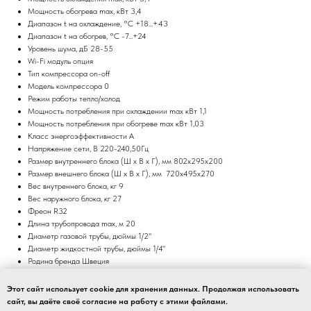
Мощность обогрева max, кВт 3,4
Диапазон t на охлаждение, °C +18...+43
Диапазон t на обогрев, °C -7...+24
Уровень шума, дБ 28-55
Wi-Fi модуль опция
Тип компрессора on-off
Модель компрессора 0
Режим работы тепло/холод
Мощность потребления при охлаждении max кВт 1,1
Мощность потребления при обогреве max кВт 1,03
Класс энергоэффективности A
Напряжение сети, В 220-240,50Гц
Размер внутреннего блока (Ш x В x Г), мм 802x295x200
Размер внешнего блока (Ш x В x Г), мм 720x495x270
Вес внутреннего блока, кг 9
Вес наружного блока, кг 27
Фреон R32
Длина трубопровода max, м 20
Диаметр газовой трубы, дюймы 1/2"
Диаметр жидкостной трубы, дюймы 1/4"
Родина бренда Швеция
Завод изготовитель Китай
Гарантия 5 лет
Этот сайт использует cookie для хранения данных. Продолжая использовать
Серия кондиционеров Electrolux Smartline
сайт, вы даёте своё согласие на работу с этими файлами.
Цвет белый