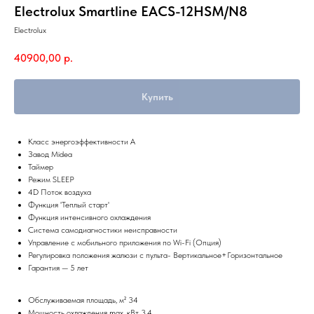
Electrolux Smartline EACS-12HSM/N8
Electrolux
40900,00
р.
Купить
Класс энергоэффективности А
Завод Midea
Таймер
Режим SLEEP
4D Поток воздуха
Функция 'Теплый старт'
Функция интенсивного охлаждения
Система самодиагностики неисправности
Управление c мобильного приложения по Wi-Fi (Опция)
Регулировка положения жалюзи с пульта- Вертикальное+Горизонтальное
Гарантия — 5 лет
Обслуживаемая площадь, м² 34
Мощность охлаждения max, кВт 3,4