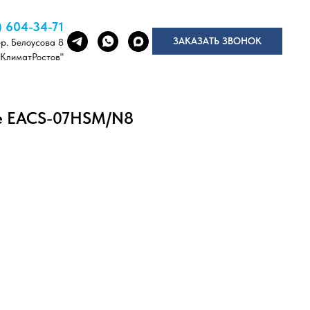
) 604-34-71
ЗАКАЗАТЬ ЗВОНОК
ер. Белоусова 8
"КлиматРостов"
ine EACS-07HSM/N8