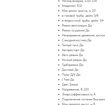
Расход воздуха, м3/ч 530
Хладагент R32
Max длина трассы, м 20
ø газовой трубы, дюйм 3/8
ø жидкостной трубы, дюйм 1/4
Режим вентиляции Да
Режим осушения Да
Непрерывное движение заслон
Самодиагностика Да
Теплый пуск Да
Авторестарт Да
Авто режим Да
Ночной режим Да
Турборежим Да
Дисплей Да
Пульт Д/У Да
I Feel Да
Цвет Белый
Напряжение, В 220
Энергоэффективность A
Подключение питания Внутрен
Max перепад высот, м 8