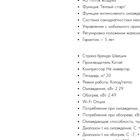
4D Поток воздуха
Функция 'Теплый старт'
Функция интенсивного охлажд
Система самодиагностики неи
Управление c мобильного прил
Регулировка положения жалюзи
Гарантия — 5 лет
Страна бренда Швеция
Производитель Китай
Компрессор Не инвертор
Площадь, м² 20
Режим работы Холод/тепло
Охлаждение, кВт 2.29
Обогрев, кВт 2.49
Wi-Fi Опция
Потребление при охлаждении, 
Потребление при обогреве, кВ
Охлаждающая способность, ты
Диапазон t на охлаждение, С +
Диапазон t на обогрев, С -7...