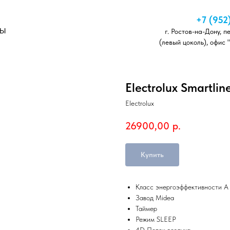
+7 (952
ТЫ
г. Ростов-на-Дону, п
(левый цоколь), офис 
Electrolux Smartl
Electrolux
26900,00
р.
Купить
Класс энергоэффективности А
Завод Midea
Таймер
Режим SLEEP