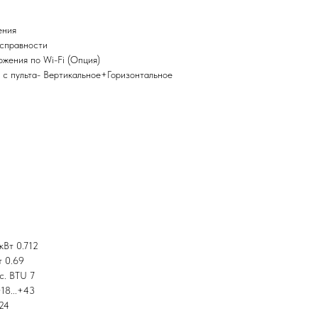
ения
справности
ожения по Wi-Fi (Опция)
 с пульта- Вертикальное+Горизонтальное
кВт 0.712
т 0.69
с. BTU 7
18...+43
+24