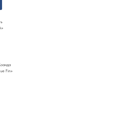
ть
A»
Коанда
ue Fin»