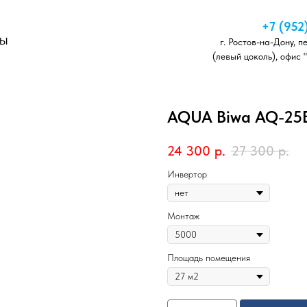
+7 (952
ТЫ
г. Ростов-на-Дону, п
(левый цоколь), офис 
AQUA Biwa AQ-25
24 300
р.
27 300
р.
Инвертор
Монтаж
Площадь помещения