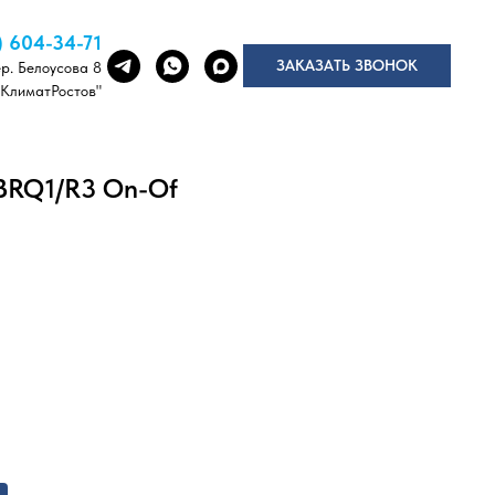
) 604-34-71
ЗАКАЗАТЬ ЗВОНОК
ер. Белоусова 8
"КлиматРостов"
BRQ1/R3 On-Of