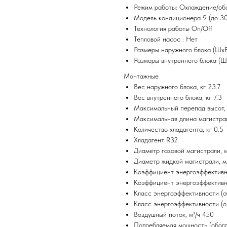
Режим работы: Охлаждение/об
Модель кондиционера 9 (до 30
Технология работы On/Off
Тепловой насос : Нет
Размеры наружного блока (Шx
Размеры внутреннего блока (Ш
Монтажные
Вес наружного блока, кг 23.7
Вес внутреннего блока, кг 7.3
Максимальный перепад высот,
Максимальная длина магистрал
Количество хладагента, кг 0.5
Хладагент R32
Диаметр газовой магистрали, м
Диаметр жидкой магистрали, мм
Коэффициент энергоэффектив
Коэффициент энергоэффективн
Класс энергоэффективности (о
Класс энергоэффективности (о
Воздушный поток, м³/ч 450
Потребляемая мощность (обогр