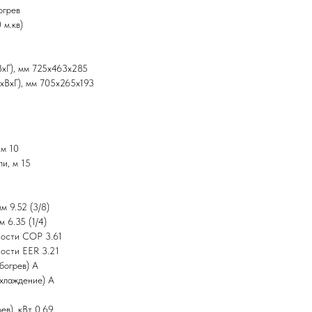
огрев
 м.кв)
ВxГ), мм 725x463x285
xВxГ), мм 705x265x193
 м 10
и, м 15
м 9.52 (3/8)
 6.35 (1/4)
ности COP 3.61
ости EER 3.21
богрев) A
хлаждение) A
ев), кВт 0.69