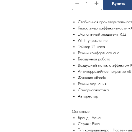
Купить
Стабильная производительнос
Класс энергоэффективности «
Экологичный хладагент R32
Wi-Fi управление
Таймер 24 часа
Режим комфортного сна
Бесшумная работа
Воздушный поток с эффектом 
Антикоррозийное покрытие «Bl
Функция «iFeel»
Режим осушения
Самодиагностика
Авторестарт
Основные
Бренд : Aqua
Серия : Biwa
Тип кондиционера : Настенный