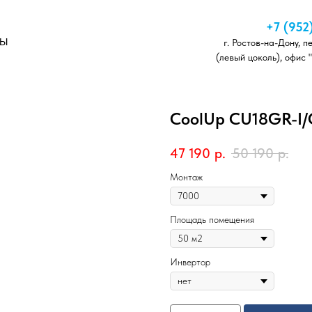
+7 (952
ТЫ
г. Ростов-на-Дону, п
(левый цоколь), офис 
CoolUp CU18GR-I/
47 190
р.
50 190
р.
Монтаж
Площадь помещения
Инвертор