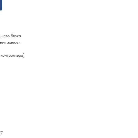
ннего блока
ания жалюзи
 контроллера)
77