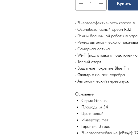
Купить
• Энергоэффективность класса А
• Озонобезопасный фреон R32
• Режим бесшумной работы внутре
• Режим автоматического покачив
• Самодиагностика
• Wi-Fi (подготовка к подключению
• Теплый старт
• Защитное покрытие Blue Fin
• Фильтр с ионами серебра
• Автоматический перезапуск
Основные
Серия Genius
Площадь, м 54
Цвет: Белый
Инвертор: Нет
Гарантия 3 года
Энергопотребление (кВтч/г): 7