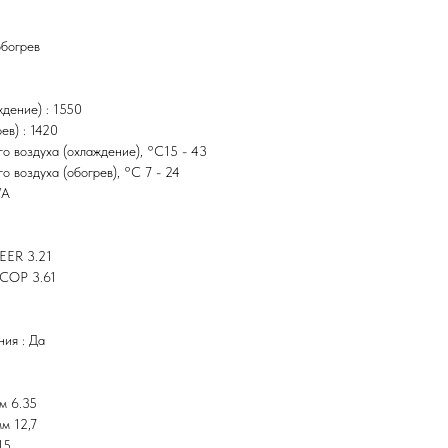
обогрев
дение) : 1550
ев) : 1420
о воздуха (охлаждение), °C15 - 43
 воздуха (обогрев), °C 7 - 24
/A
EER 3.21
 COP 3.61
ния : Да
м 6.35
м 12,7
15