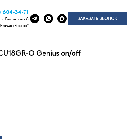
) 604-34-71
ЗАКАЗАТЬ ЗВОНОК
ер. Белоусова 8
"КлиматРостов"
CU18GR-O Genius on/off