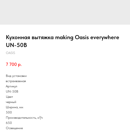
Кухонная вытяжка making Oasis everywhere
UN-50B
OASIS
7 700
р.
Вид установки
встраиваемая
Артикул
UN-50B
Цвет
черный
Ширина, мм
500
Производительность, м³/ч
650
Освещение